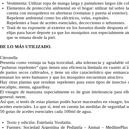
Vestimenta: Utilizar ropa de manga larga y pantalones largos (de colo
Elementos de protección ambiental en el hogar: utilizar tul sobre 
cuenta con mosquiteros en aberturas (ventanas y puerta al exterior).
Repelente ambiental como los eléctricos, velas, espirales.
Repelentes a base de aceites esenciales, decocciones o infusiones.
Tratá de no exponerte al exterior en los horarios donde despunta el
elijas para hacer deporte ya que los mosquitos son especialmente atr
que se emana desde la piel.
DE LO MÁS UTILIZADO.
Citronella
Presenta como ventaja su baja toxicidad, alta tolerancia y agradable o
“pulseras repelentes” (que tienen una eficiencia limitada en cuanto al á
de pastos secos cultivados, y tiene un olor característico que enmasca
emanan los seres humanos y que los mosquitos encuentran atractivo.
Hay otras plantas que resultan repelentes para estos tipos de insectos
eucalipto, menta, aguaribay.
El vinagre de manzana especialmente es de gran intolerancia para ello
general: neem.
Así que, si tenés de estas plantas podés hacer macerados en vinagre, l
aceites esenciales. Lo que sí, tené en cuenta las medidas de seguridad 
50 gotas de aceites esenciales cada 100ml de agua.
Texto y edición: Estefanía Vosilaitis.
Fuentes: Sociedad Argentina de Pediatría – Anmat – MedlinePlus