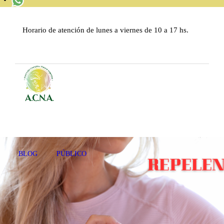
INICIO
Horario de atención de lunes a viernes de 10 a 17 hs.
QUIÉNES SOMOS
MATERIAL DE ESTUDIO
BLOG
CONTACTENOS
REGISTRARSE
BLOG
PÚBLICO
INICIAR SESIÓN
SALIR