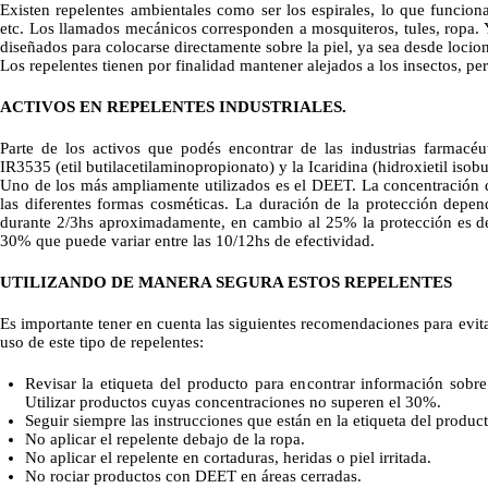
Existen repelentes ambientales como ser los espirales, lo que funcionan
etc. Los llamados mecánicos corresponden a mosquiteros, tules, ropa. Y
diseñados para colocarse directamente sobre la piel, ya sea desde locion
Los repelentes tienen por finalidad mantener alejados a los insectos, pe
ACTIVOS EN REPELENTES INDUSTRIALES.
Parte de los activos que podés encontrar de las industrias farmacéu
IR3535 (etil butilacetilaminopropionato) y la Icaridina (hidroxietil isobu
Uno de los más ampliamente utilizados es el DEET. La concentración 
las diferentes formas cosméticas. La duración de la protección depe
durante 2/3hs aproximadamente, en cambio al 25% la protección es d
30% que puede variar entre las 10/12hs de efectividad.
UTILIZANDO DE MANERA SEGURA ESTOS REPELENTES
Es importante tener en cuenta las siguientes recomendaciones para evita
uso de este tipo de repelentes:
Revisar la etiqueta del producto para encontrar información sobr
Utilizar productos cuyas concentraciones no superen el 30%.
Seguir siempre las instrucciones que están en la etiqueta del product
No aplicar el repelente debajo de la ropa.
No aplicar el repelente en cortaduras, heridas o piel irritada.
No rociar productos con DEET en áreas cerradas.