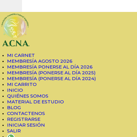
MI CARNET
MEMBRESÍA AGOSTO
Asociación de Cosmética Natural Argentina
Charlas y Capacitaciones
2026
MEMBRESÍA PONERSE
MI CARNET
MEMBRESÍA AGOSTO 2026
AL DÍA 2026
MEMBRESÍA PONERSE AL DÍA 2026
MEMBRESÍA (PONERSE AL DÍA 2025)
MEMBRESÍA (PONERSE
MEMBRESÍA (PONERSE AL DÍA 2024)
MI CARRITO
AL DÍA 2025)
INICIO
QUIÉNES SOMOS
MATERIAL DE ESTUDIO
MEMBRESÍA (PONERSE
BLOG
CONTACTENOS
AL DÍA 2024)
REGISTRARSE
INICIAR SESIÓN
SALIR
MI CARRITO