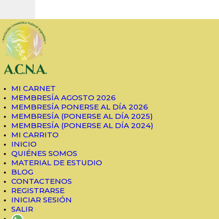
MI CARNET
MEMBRESÍA AGOSTO
Asociación de Cosmética Natural Argentina
Charlas y Capacitaciones
2026
MEMBRESÍA PONERSE
MI CARNET
MEMBRESÍA AGOSTO 2026
AL DÍA 2026
MEMBRESÍA PONERSE AL DÍA 2026
MEMBRESÍA (PONERSE AL DÍA 2025)
MEMBRESÍA (PONERSE
MEMBRESÍA (PONERSE AL DÍA 2024)
MI CARRITO
AL DÍA 2025)
INICIO
QUIÉNES SOMOS
MATERIAL DE ESTUDIO
MEMBRESÍA (PONERSE
BLOG
CONTACTENOS
AL DÍA 2024)
REGISTRARSE
INICIAR SESIÓN
SALIR
MI CARRITO