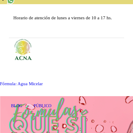
INICIO
Horario de atención de lunes a viernes de 10 a 17 hs.
QUIÉNES SOMOS
MATERIAL DE ESTUDIO
BLOG
CONTACTENOS
REGISTRARSE
Fórmula: Agua Micelar
INICIAR SESIÓN
BLOG
PÚBLICO
SALIR