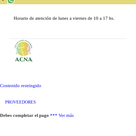
INICIO
Horario de atención de lunes a viernes de 10 a 17 hs.
QUIÉNES SOMOS
MATERIAL DE ESTUDIO
BLOG
CONTACTENOS
REGISTRARSE
Contenido restringido
INICIAR SESIÓN
PROVEEDORES
SALIR
Debes completar el pago
***
Ver más