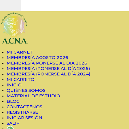
MI CARNET
MEMBRESÍA AGOSTO
Asociación de Cosmética Natural Argentina
Charlas y Capacitaciones
2026
MEMBRESÍA PONERSE
MI CARNET
MEMBRESÍA AGOSTO 2026
AL DÍA 2026
MEMBRESÍA PONERSE AL DÍA 2026
MEMBRESÍA (PONERSE AL DÍA 2025)
MEMBRESÍA (PONERSE
MEMBRESÍA (PONERSE AL DÍA 2024)
MI CARRITO
AL DÍA 2025)
INICIO
QUIÉNES SOMOS
MATERIAL DE ESTUDIO
MEMBRESÍA (PONERSE
BLOG
CONTACTENOS
AL DÍA 2024)
REGISTRARSE
INICIAR SESIÓN
SALIR
MI CARRITO